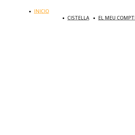
INICIO
Urban
CISTELLA
EL MEU COMPT
Sketchers
Barcelona
Urban Sketching a Barcelona – Promovem, dinamitzem i donem
suport a esdeveniments que contribueixin a la divulgació i formació
en l’entorn del dibuix