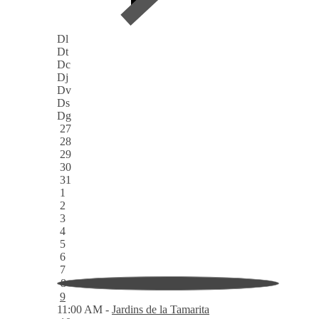
Dl
Dt
Dc
Dj
Dv
Ds
Dg
27
28
29
30
31
1
2
3
4
5
6
7
8
9
11:00 AM -
Jardins de la Tamarita