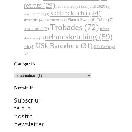
retrats
(29)
sant andreu
(5)
sant jordi 2020
(5)
sketchakucha
(24)
sant jordi 2022
(3)
Sketch Swap
(6)
Taller
(7)
sketchbike
(4)
Sketchcrawl
(4)
Trobades
(72)
tres tombs
(7)
urban
urban sketching
(59)
sketchers
(5)
USk Barcelona
(31)
usk
(5)
USk Catalunya
(4)
Categories
Categories
Newsletter
Subscriu-
te a la
nostra
newsletter