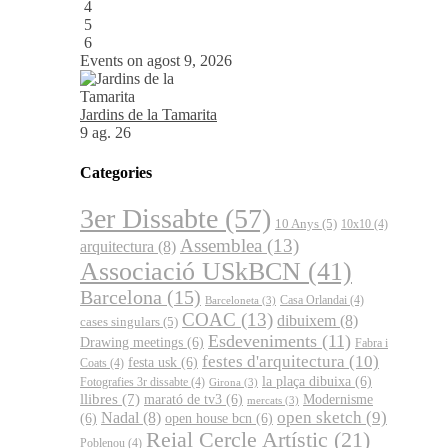
4
5
6
Events on agost 9, 2026
Jardins de la Tamarita
9 ag. 26
Categories
3er Dissabte
(57)
10 Anys
(5)
10x10
(4)
Assemblea
(13)
arquitectura
(8)
Associació USkBCN
(41)
Barcelona
(15)
Casa Orlandai
(4)
Barceloneta
(3)
COAC
(13)
dibuixem
(8)
cases singulars
(5)
Esdeveniments
(11)
Drawing meetings
(6)
Fabra i
festes d'arquitectura
(10)
festa usk
(6)
Coats
(4)
la plaça dibuixa
(6)
Fotografies 3r dissabte
(4)
Girona
(3)
llibres
(7)
marató de tv3
(6)
Modernisme
mercats
(3)
open sketch
(9)
Nadal
(8)
(6)
open house bcn
(6)
Reial Cercle Artístic
(21)
Poblenou
(4)